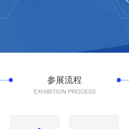
参展流程
EXHIBITION PROCESS