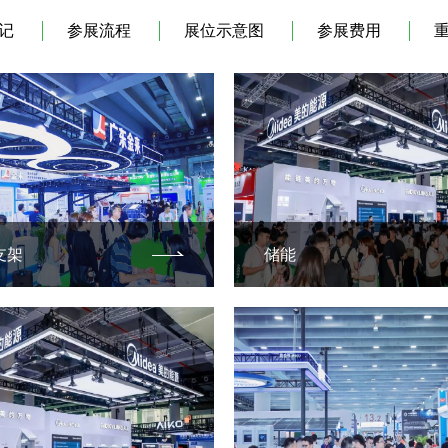
记
参展流程
展位示意图
参展费用
支架
储能