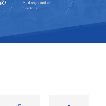
Multi-angle and omni-
directional